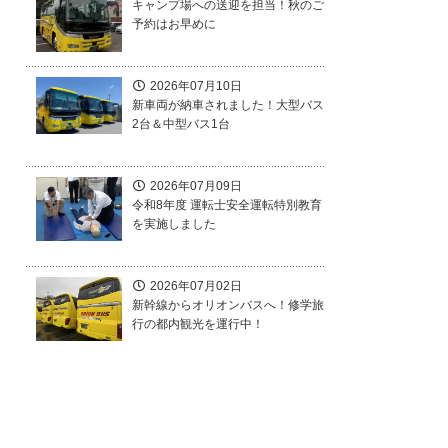
キャンプ場への送迎を担当！秋のご
予約はお早めに
2026年07月10日
新車両が納車されました！大型バス
2台＆中型バス1台
2026年07月09日
令和8年度 運転士安全運転特別教育
を実施しました
2026年07月02日
新幹線からオリオンバスへ！修学旅
行の都内観光を運行中！