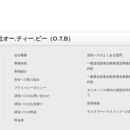
オー.ティー.ビー（O.T.B）
会社概要
貸切バスのよくある質問
事業内容
一般貸切旅客自動車運送事業
約款
車両紹介
一般乗合旅客自動車運送事業
安全への取り組み
約款
プライバシーポリシー
オリオンバス車内の感染症対
て
貸切バスのお問い合わせ
採用情報
貸切バスのお見積り
カスタマーハラスメントへの
貸切バスの料金
料金表