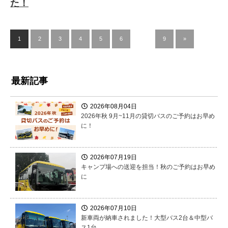
た！
1
2
3
4
5
6
…
9
»
最新記事
2026年08月04日
2026年秋 9月~11月の貸切バスのご予約はお早め
に！
2026年07月19日
キャンプ場への送迎を担当！秋のご予約はお早め
に
2026年07月10日
新車両が納車されました！大型バス2台＆中型バ
ス1台