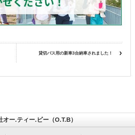
貸切バス用の新車3台納車されました！
オー.ティー.ビー（O.T.B）