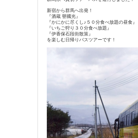
新宿から群馬へ出発！
『酒蔵 譽國光』
『かにかに尽くし♪５０分食べ放題の昼食』
『いちご狩り３０分食べ放題』
『伊香保石段街散策』
を楽しむ日帰りバスツアーです！