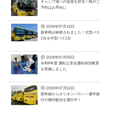
キャンプ場への送迎を担当！秋のご
予約はお早めに
2026年07月10日
新車両が納車されました！大型バス
2台＆中型バス1台
2026年07月09日
令和8年度 運転士安全運転特別教育
を実施しました
2026年07月02日
新幹線からオリオンバスへ！修学旅
行の都内観光を運行中！