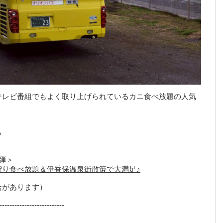
テレビ番組でもよく取り上げられているカニ食べ放題の人気
ら
弾＞
狩り食べ放題＆伊香保温泉街散策で大満足♪
合があります）
--------------------------