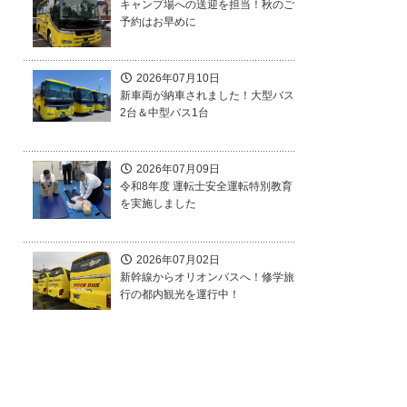
キャンプ場への送迎を担当！秋のご
予約はお早めに
2026年07月10日
新車両が納車されました！大型バス
2台＆中型バス1台
2026年07月09日
令和8年度 運転士安全運転特別教育
を実施しました
2026年07月02日
新幹線からオリオンバスへ！修学旅
行の都内観光を運行中！