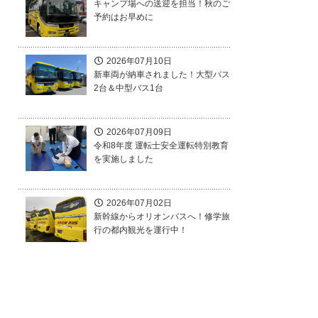
キャンプ場への送迎を担当！秋のご
予約はお早めに
2026年07月10日
新車両が納車されました！大型バス
2台＆中型バス1台
2026年07月09日
令和8年度 運転士安全運転特別教育
を実施しました
2026年07月02日
新幹線からオリオンバスへ！修学旅
行の都内観光を運行中！