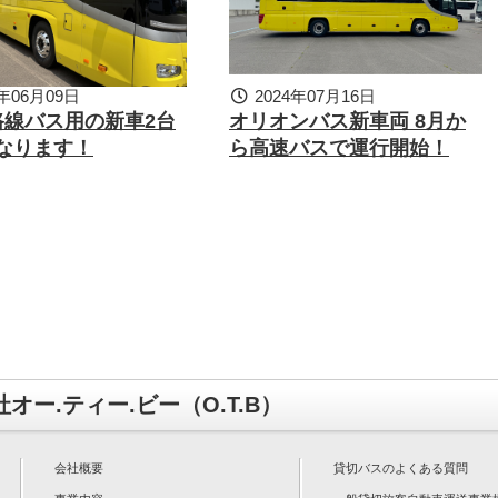
年06月09日
2024年07月16日
路線バス用の新車2台
オリオンバス新車両 8月か
なります！
ら高速バスで運行開始！
オー.ティー.ビー（O.T.B）
会社概要
貸切バスのよくある質問