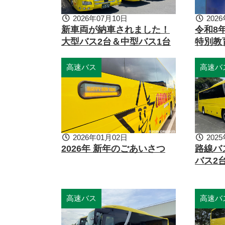
2026年07月10日
2026
新車両が納車されました！
令和8
大型バス2台＆中型バス1台
特別教
高速バス
高速バ
2026年01月02日
2025
2026年 新年のごあいさつ
路線バ
バス2
高速バス
高速バ