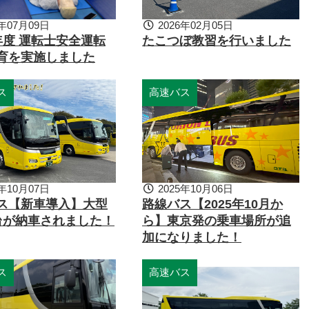
年07月09日
2026年02月05日
年度 運転士安全運転
たこつぼ教習を行いました
育を実施しました
ス
高速バス
年10月07日
2025年10月06日
ス【新車導入】大型
路線バス【2025年10月か
台が納車されました！
ら】東京発の乗車場所が追
加になりました！
ス
高速バス