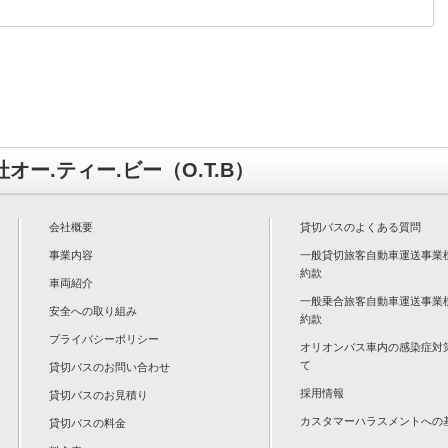
オー.ティー.ビー（O.T.B）
会社概要
貸切バスのよくある質問
事業内容
一般貸切旅客自動車運送事業
約款
車両紹介
一般乗合旅客自動車運送事業
安全への取り組み
約款
プライバシーポリシー
オリオンバス車内の感染症対
て
貸切バスのお問い合わせ
採用情報
貸切バスのお見積り
カスタマーハラスメントへの
貸切バスの料金