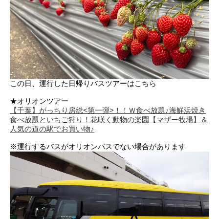
この日、運行した日帰りバスツアーはこちら
★オリオンツアー
【千葉】がっちり房総<第一弾>！！Ｗ食べ放題♪海鮮浜焼き
食べ放題といちご狩り！花咲く動物の楽園【マザー牧場】＆
人気の道の駅でお買い物♪
※運行するバスがオリオンバスでない場合があります