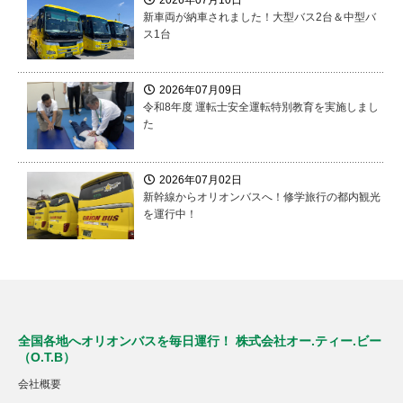
2026年07月10日
新車両が納車されました！大型バス2台＆中型バ
ス1台
2026年07月09日
令和8年度 運転士安全運転特別教育を実施しまし
た
2026年07月02日
新幹線からオリオンバスへ！修学旅行の都内観光
を運行中！
全国各地へオリオンバスを毎日運行！ 株式会社オー.ティー.ビー
（O.T.B）
会社概要