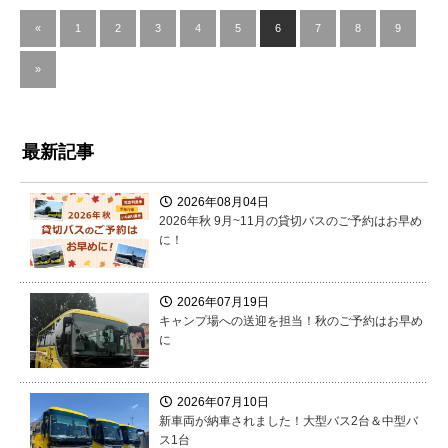
«
1
2
3
4
5
6
7
8
9
»
最新記事
2026年08月04日
2026年秋 9月~11月の貸切バスのご予約はお早め
に！
2026年07月19日
キャンプ場への送迎を担当！秋のご予約はお早め
に
2026年07月10日
新車両が納車されました！大型バス2台＆中型バ
ス1台