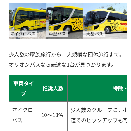
少人数の家族旅行から、大規模な団体旅行まで。
オリオンバスなら最適な1台が見つかります。
車両タイ
推奨人数
特徴・
プ
マイクロ
少人数のグループに。小
10〜18名
バス
道でのピックアップも可