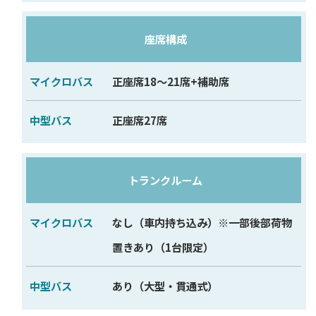
バ
ス
座席構成
中
正座席18～21席+補助席
型
正座席27席
バ
ス
トランクルーム
なし（車内持ち込み）※一部後部荷物
置きあり（1台限定）
あり（大型・貫通式）