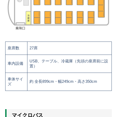
座席数
27席
USB、テーブル、冷蔵庫（先頭の座席前に設
車内設備
置）
車体サイ
約 全長899cm・幅249cm・高さ350cm
ズ
マイクロバス