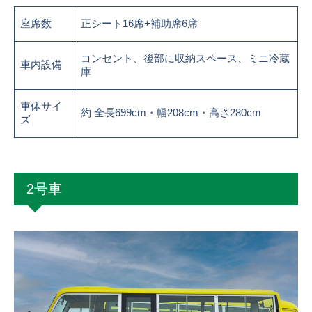
座席数
正シート16席+補助席6席
コンセント、後部に収納スペース、ミニ冷蔵
車内設備
庫
車体サイ
約 全長699cm・幅208cm・高さ280cm
ズ
2号車