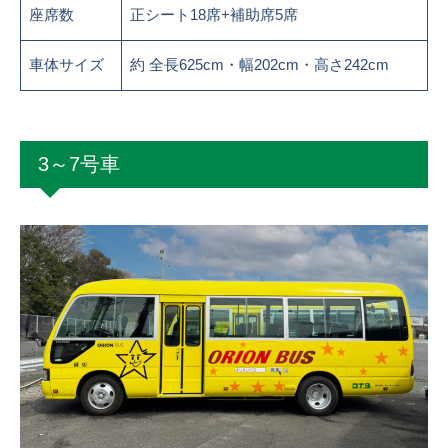
座席数
正シート18席+補助席5席
車体サイズ
約 全長625cm・幅202cm・高さ242cm
3～7号車