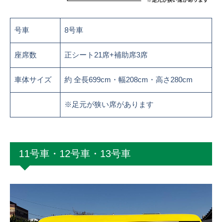
号車
8号車
座席数
正シート21席+補助席3席
車体サイズ
約 全長699cm・幅208cm・高さ280cm
※足元が狭い席があります
11号車・12号車・13号車