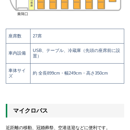
座席数
27席
USB、テーブル、冷蔵庫（先頭の座席前に設
車内設備
置）
車体サイ
約 全長899cm・幅249cm・高さ350cm
ズ
マイクロバス
近距離の移動、冠婚葬祭、空港送迎などに便利です。