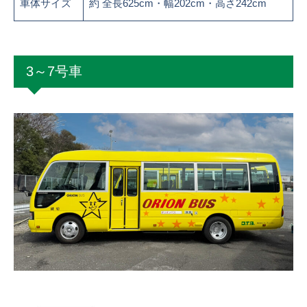
車体サイズ
約 全長625cm・幅202cm・高さ242cm
3～7号車