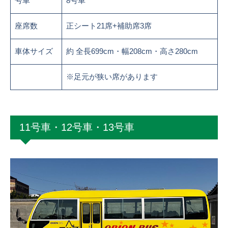
号車
8号車
座席数
正シート21席+補助席3席
車体サイズ
約 全長699cm・幅208cm・高さ280cm
※足元が狭い席があります
11号車・12号車・13号車