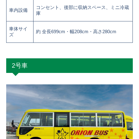
コンセント、後部に収納スペース、ミニ冷蔵
車内設備
庫
車体サイ
約 全長699cm・幅208cm・高さ280cm
ズ
2号車