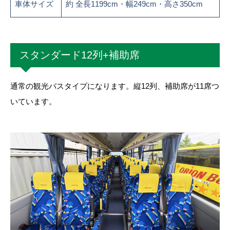
車体サイズ
約 全長1199cm・幅249cm・高さ350cm
スタンダード12列+補助席
通常の観光バスタイプになります。縦12列、補助席が11席つ
いています。