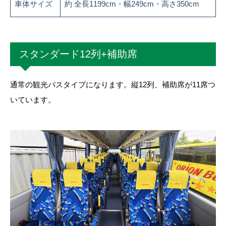
車体サイズ
約 全長1199cm・幅249cm・高さ350cm
スタンダード12列+補助席
通常の観光バスタイプになります。縦12列、補助席が11席つ
いています。