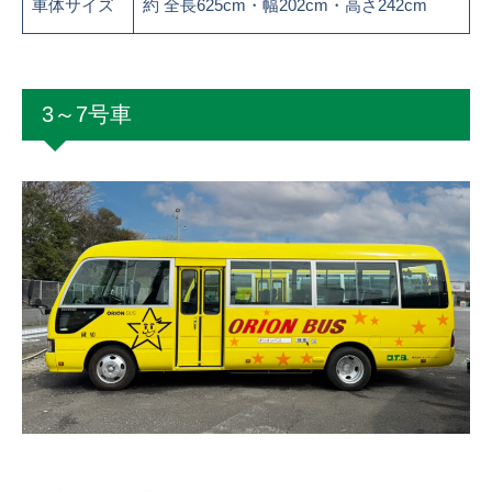
車体サイズ
約 全長625cm・幅202cm・高さ242cm
3～7号車