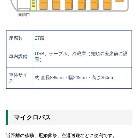
座席数
27席
USB、テーブル、冷蔵庫（先頭の座席前に設
車内設備
置）
車体サイ
約 全長899cm・幅249cm・高さ350cm
ズ
マイクロバス
近距離の移動、冠婚葬祭、空港送迎などに便利です。