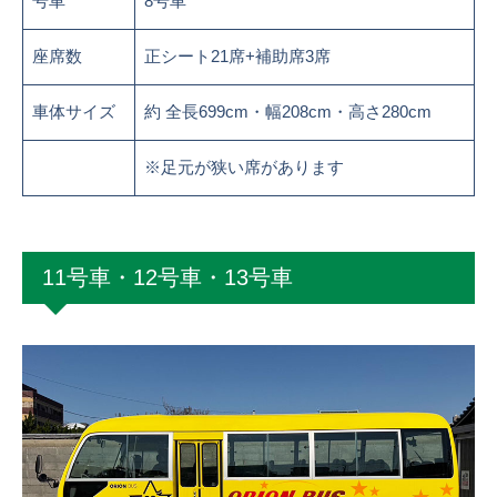
号車
8号車
座席数
正シート21席+補助席3席
車体サイズ
約 全長699cm・幅208cm・高さ280cm
※足元が狭い席があります
11号車・12号車・13号車