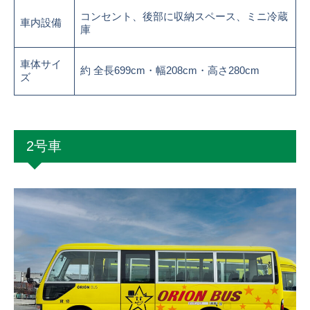
コンセント、後部に収納スペース、ミニ冷蔵
車内設備
庫
車体サイ
約 全長699cm・幅208cm・高さ280cm
ズ
2号車