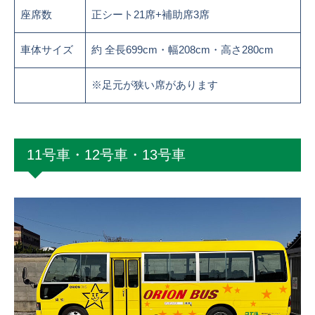
座席数
正シート21席+補助席3席
車体サイズ
約 全長699cm・幅208cm・高さ280cm
※足元が狭い席があります
11号車・12号車・13号車