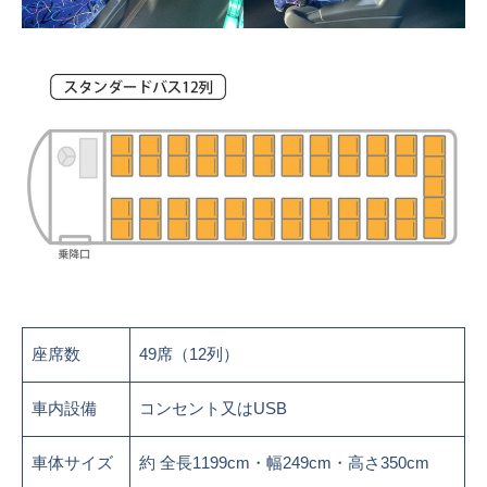
座席数
49席（12列）
車内設備
コンセント又はUSB
車体サイズ
約 全長1199cm・幅249cm・高さ350cm