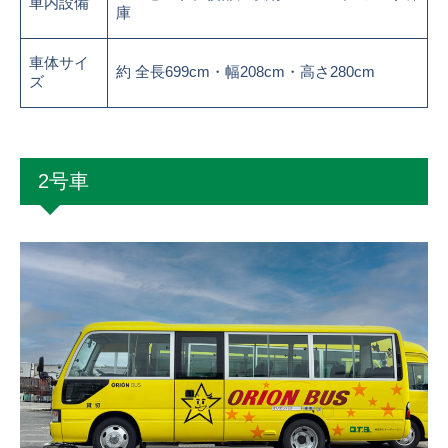
車内設備
庫
車体サイ
約 全長699cm・幅208cm・高さ280cm
ズ
2号車