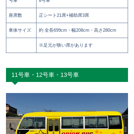
号車
8号車
座席数
正シート21席+補助席3席
車体サイズ
約 全長699cm・幅208cm・高さ280cm
※足元が狭い席があります
11号車・12号車・13号車