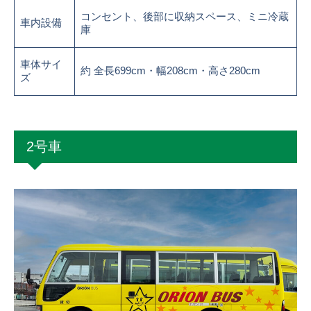
コンセント、後部に収納スペース、ミニ冷蔵
車内設備
庫
車体サイ
約 全長699cm・幅208cm・高さ280cm
ズ
2号車