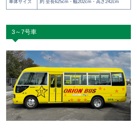
車体サイズ
約 全長625cm・幅202cm・高さ242cm
3～7号車