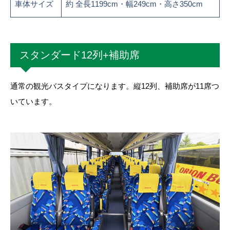
車体サイズ
約 全長1199cm・幅249cm・高さ350cm
スタンダード12列+補助席
通常の観光バスタイプになります。縦12列、補助席が11席つ
いています。