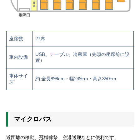
座席数
27席
USB、テーブル、冷蔵庫（先頭の座席前に設
車内設備
置）
車体サイ
約 全長899cm・幅249cm・高さ350cm
ズ
マイクロバス
近距離の移動、冠婚葬祭、空港送迎などに便利です。