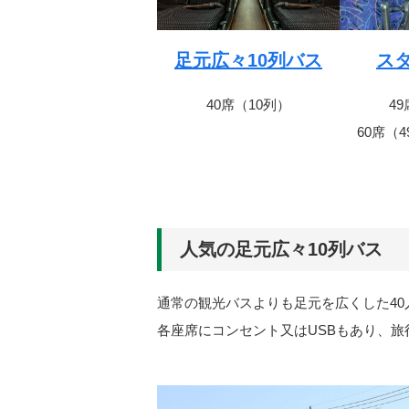
足元広々10列バス
ス
40席（10列）
4
60席（
人気の足元広々10列バス
通常の観光バスよりも足元を広くした4
各座席にコンセント又はUSBもあり、旅