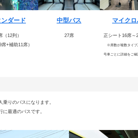
タンダード
中型バス
マイクロ
9席（12列）
27席
正シート16席～
49席+補助11席）
※席数が複数タイプ
号車ごとに詳細をご確
0人乗りのバスになります。
行に最適のバスです。