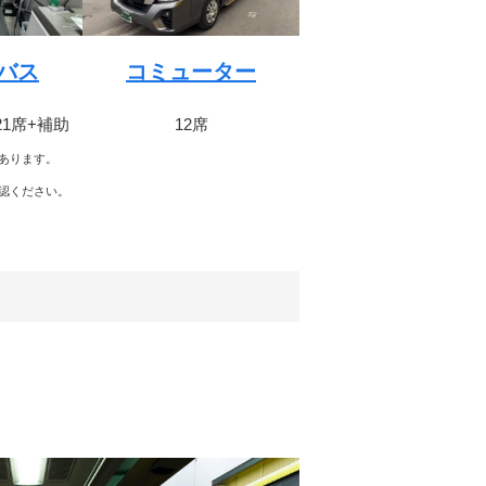
バス
コミューター
21席+補助
12席
あります。
認ください。