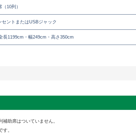
席（10列）
ンセントまたはUSBジャック
全長1199cm・幅249cm・高さ350cm
2列補助席はついていません。
です。