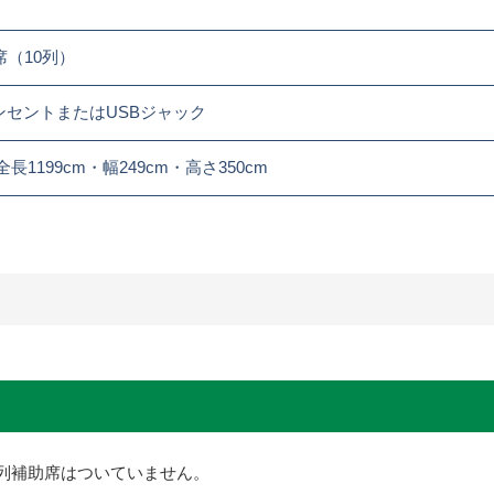
席（10列）
ンセントまたはUSBジャック
全長1199cm・幅249cm・高さ350cm
2列補助席はついていません。