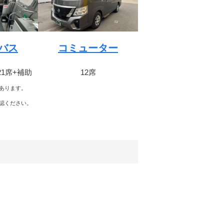
バス
コミューター
21席+補助
12席
あります。
認ください。