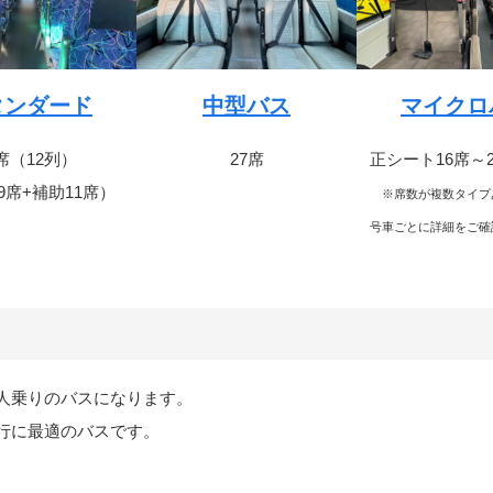
タンダード
中型バス
マイクロ
9席（12列）
27席
正シート16席～
49席+補助11席）
※席数が複数タイプ
号車ごとに詳細をご確
0人乗りのバスになります。
行に最適のバスです。