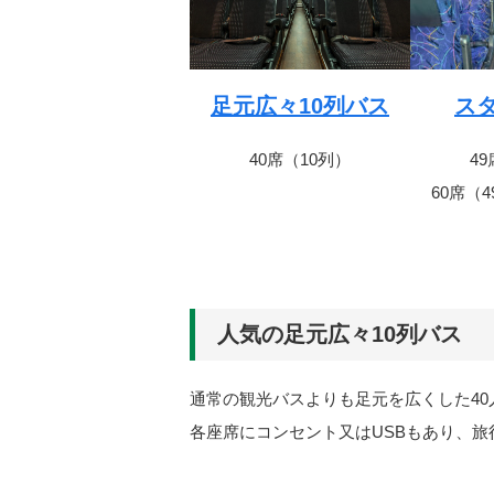
足元広々10列バス
ス
40席（10列）
4
60席（
人気の足元広々10列バス
通常の観光バスよりも足元を広くした4
各座席にコンセント又はUSBもあり、旅