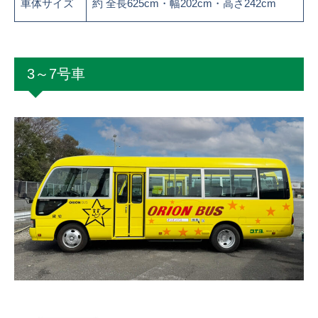
車体サイズ
約 全長625cm・幅202cm・高さ242cm
3～7号車