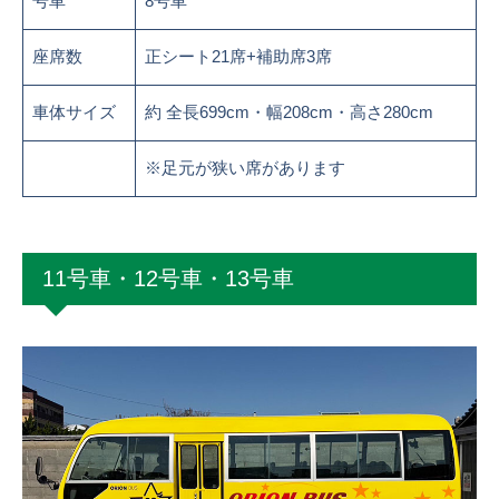
号車
8号車
座席数
正シート21席+補助席3席
車体サイズ
約 全長699cm・幅208cm・高さ280cm
※足元が狭い席があります
11号車・12号車・13号車