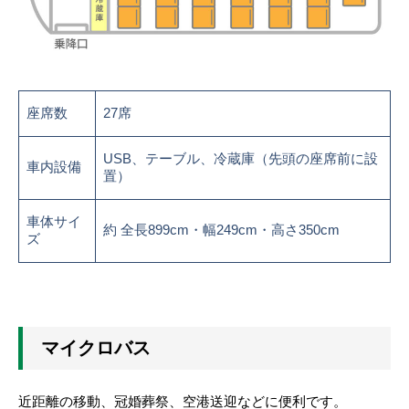
座席数
27席
USB、テーブル、冷蔵庫（先頭の座席前に設
車内設備
置）
車体サイ
約 全長899cm・幅249cm・高さ350cm
ズ
マイクロバス
近距離の移動、冠婚葬祭、空港送迎などに便利です。