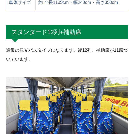
車体サイズ
約 全長1199cm・幅249cm・高さ350cm
スタンダード12列+補助席
通常の観光バスタイプになります。縦12列、補助席が11席つ
いています。