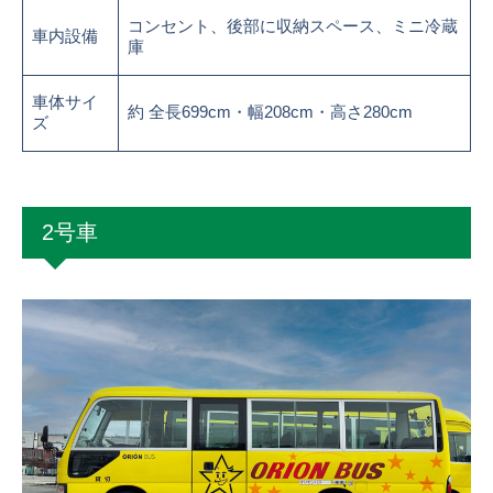
コンセント、後部に収納スペース、ミニ冷蔵
車内設備
庫
車体サイ
約 全長699cm・幅208cm・高さ280cm
ズ
2号車