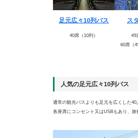
足元広々10列バス
ス
40席（10列）
4
60席（
人気の足元広々10列バス
通常の観光バスよりも足元を広くした4
各座席にコンセント又はUSBもあり、旅