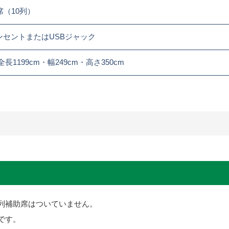
席（10列）
ンセントまたはUSBジャック
全長1199cm・幅249cm・高さ350cm
2列補助席はついていません。
です。