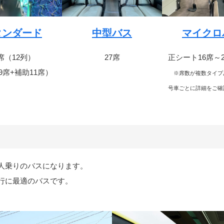
タンダード
中型バス
マイクロ
9席（12列）
27席
正シート16席～
49席+補助11席）
※席数が複数タイプ
号車ごとに詳細をご確
0人乗りのバスになります。
行に最適のバスです。