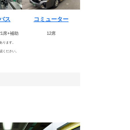
バス
コミューター
21席+補助
12席
あります。
認ください。