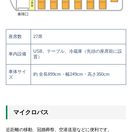
座席数
27席
USB、テーブル、冷蔵庫（先頭の座席前に設
車内設備
置）
車体サイ
約 全長899cm・幅249cm・高さ350cm
ズ
マイクロバス
近距離の移動、冠婚葬祭、空港送迎などに便利です。