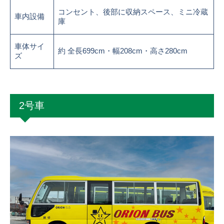
コンセント、後部に収納スペース、ミニ冷蔵
車内設備
庫
車体サイ
約 全長699cm・幅208cm・高さ280cm
ズ
2号車