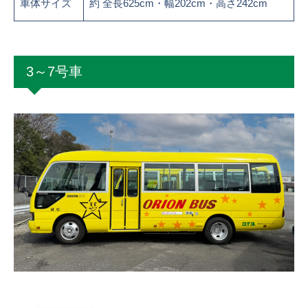
車体サイズ
約 全長625cm・幅202cm・高さ242cm
3～7号車