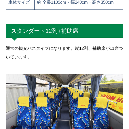
車体サイズ
約 全長1199cm・幅249cm・高さ350cm
スタンダード12列+補助席
通常の観光バスタイプになります。縦12列、補助席が11席つ
いています。