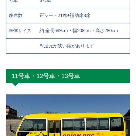
号車
8号車
座席数
正シート21席+補助席3席
車体サイズ
約 全長699cm・幅208cm・高さ280cm
※足元が狭い席があります
11号車・12号車・13号車