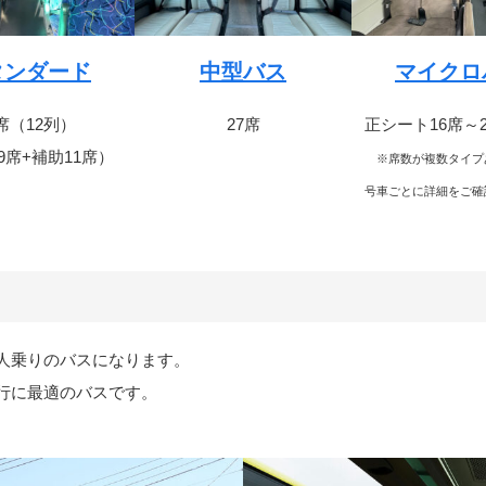
タンダード
中型バス
マイクロ
9席（12列）
27席
正シート16席～
49席+補助11席）
※席数が複数タイプ
号車ごとに詳細をご確
0人乗りのバスになります。
行に最適のバスです。