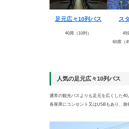
足元広々10列バス
ス
40席（10列）
4
60席（
人気の足元広々10列バス
通常の観光バスよりも足元を広くした4
各座席にコンセント又はUSBもあり、旅