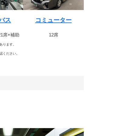
バス
コミューター
21席+補助
12席
あります。
認ください。