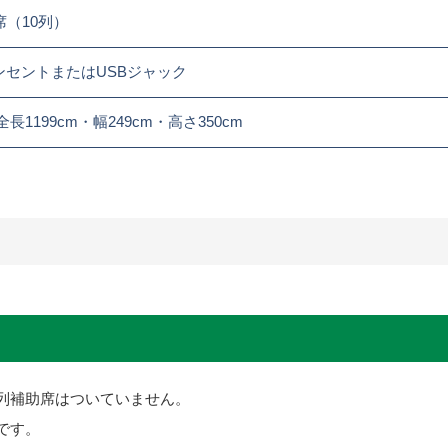
席（10列）
ンセントまたはUSBジャック
全長1199cm・幅249cm・高さ350cm
2列補助席はついていません。
です。